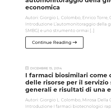
automonitoraggio della gli
economica
Autori: Giorgio L. Colombo, Enrico Torre
Introduzione L’automonitoraggio della gl
SMBG) e uno strumento ormai [...]
Continue Reading
DICEMBRE 15, 2014
I farmaci biosimilari come 
delle risorse per il servizi
generali e risultati di una 
Autori: Giorgio L. Colombo, Mirosa Della
Introduzione I farmaci biotecnologici ra