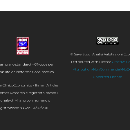
© Save Studi Analisi Valutazioni E
Distributed with License
Creative 
iamo allo standard HONcode per
Attribution-NonCommercial-NoDer
idabilità dell'informazione medica.
Unported License
ta ClinicoEconomics - Italian Articles
mes Research è registrata presso il
bunale di Milano con numero di
egistrazione 368 del 14/07/2011