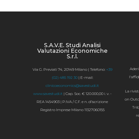
S.A.V.E. Studi Analisi
Valutazioni Economiche
S.r.l.
Ader
Via G. Previati 74, 20149 Milano | Telefono:
+39
l'aff
(02) 485 192 30
| E-mail:
clinicoeconomics@savestudi.it
La rivis
www.savestudi.it
| Cap. Soc. € 120.000,00 i. v. -
on Outco
REA 1454903 | P.IVA / C.F. e n. d’iscrizione
Tri
Registro Imprese Milano 11327060155
r