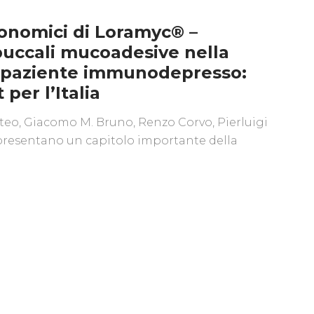
conomici di Loramyc® –
uccali mucoadesive nella
l paziente immunodepresso:
per l’Italia
tteo, Giacomo M. Bruno, Renzo Corvo, Pierluigi
presentano un capitolo importante della