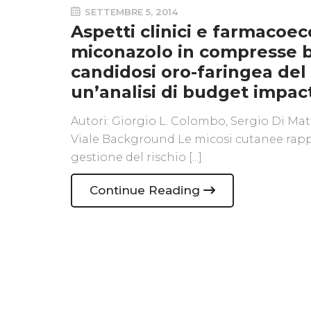
SETTEMBRE 5, 2014
Aspetti clinici e farmacoe
miconazolo in compresse b
candidosi oro-faringea de
un’analisi di budget impact 
Autori: Giorgio L. Colombo, Sergio Di Ma
Viale Background Le micosi cutanee rap
gestione del rischio [...]
Continue Reading