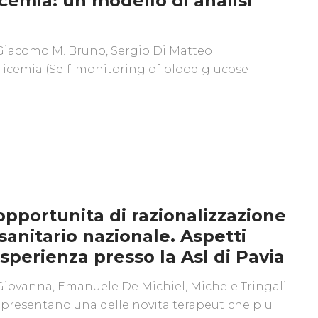
cemia: un modello di analisi
, Giacomo M. Bruno, Sergio Di Matteo
icemia (Self-monitoring of blood glucose –
opportunita di razionalizzazione
o sanitario nazionale. Aspetti
esperienza presso la Asl di Pavia
 Giovanna, Emanuele De Michiel, Michele Tringali
ppresentano una delle novita terapeutiche piu