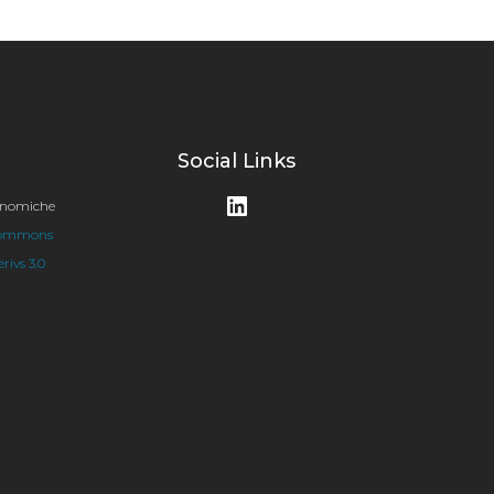
Social Links
LinkedIn
conomiche
Commons
ivs 3.0