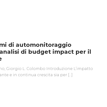
emi di automonitoraggio
analisi di budget impact per il
e
no, Giorgio L. Colombo Introduzione L’impatto
nte e in continua crescita sia per [...]