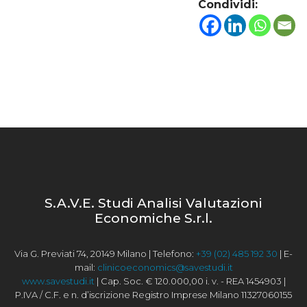
Condividi:
S.A.V.E. Studi Analisi Valutazioni
Economiche S.r.l.
Via G. Previati 74, 20149 Milano | Telefono:
+39 (02) 485 192 30
| E-
mail:
clinicoeconomics@savestudi.it
www.savestudi.it
| Cap. Soc. € 120.000,00 i. v. - REA 1454903 |
P.IVA / C.F. e n. d’iscrizione Registro Imprese Milano 11327060155