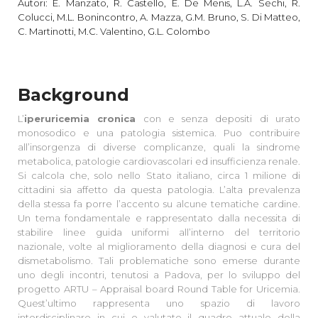
Autori: E. Manzato, R. Castello, E. De Menis, L.A. Sechi, R.
Colucci, M.L. Bonincontro, A. Mazza, G.M. Bruno, S. Di Matteo,
C. Martinotti, M.C. Valentino, G.L. Colombo
Background
L’
iperuricemia cronica
con e senza depositi di urato
monosodico e una patologia sistemica. Puo contribuire
all’insorgenza di diverse complicanze, quali la sindrome
metabolica, patologie cardiovascolari ed insufficienza renale.
Si calcola che, solo nello Stato italiano, circa 1 milione di
cittadini sia affetto da questa patologia. L’alta prevalenza
della stessa fa porre l’accento su alcune tematiche cardine.
Un tema fondamentale e rappresentato dalla necessita di
stabilire linee guida uniformi all’interno del territorio
nazionale, volte al miglioramento della diagnosi e cura del
dismetabolismo. Tali problematiche sono emerse durante
uno degli incontri, tenutosi a Padova, per lo sviluppo del
progetto ARTU – Appraisal board Round Table for Uricemia.
Quest’ultimo rappresenta uno spazio di lavoro
interdisciplinare in cui e valutato il quadro attuale della