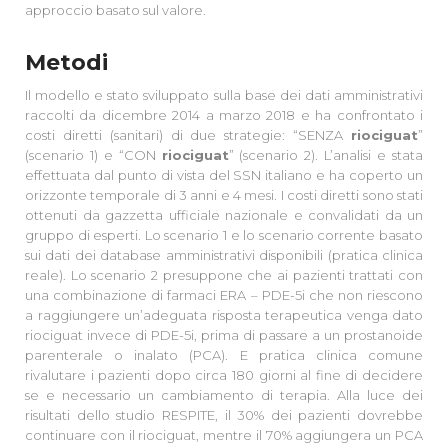
approccio basato sul valore.
Metodi
Il modello e stato sviluppato sulla base dei dati amministrativi
raccolti da dicembre 2014 a marzo 2018 e ha confrontato i
costi diretti (sanitari) di due strategie: “SENZA
riociguat
”
(scenario 1) e “CON
riociguat
” (scenario 2). L’analisi e stata
effettuata dal punto di vista del SSN italiano e ha coperto un
orizzonte temporale di 3 anni e 4 mesi. I costi diretti sono stati
ottenuti da gazzetta ufficiale nazionale e convalidati da un
gruppo di esperti. Lo scenario 1 e lo scenario corrente basato
sui dati dei database amministrativi disponibili (pratica clinica
reale). Lo scenario 2 presuppone che ai pazienti trattati con
una combinazione di farmaci ERA – PDE-5i che non riescono
a raggiungere un’adeguata risposta terapeutica venga dato
riociguat invece di PDE-5i, prima di passare a un prostanoide
parenterale o inalato (PCA). E pratica clinica comune
rivalutare i pazienti dopo circa 180 giorni al fine di decidere
se e necessario un cambiamento di terapia. Alla luce dei
risultati dello studio RESPITE, il 30% dei pazienti dovrebbe
continuare con il riociguat, mentre il 70% aggiungera un PCA