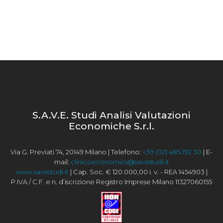
S.A.V.E. Studi Analisi Valutazioni
Economiche S.r.l.
Via G. Previati 74, 20149 Milano | Telefono:
+39 (02) 485 192 30
| E-
mail:
clinicoeconomics@savestudi.it
www.savestudi.it
| Cap. Soc. € 120.000,00 i. v. - REA 1454903 |
P.IVA / C.F. e n. d’iscrizione Registro Imprese Milano 11327060155