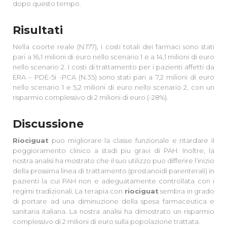
dopo questo tempo.
Risultati
Nella coorte reale (N.177), i costi totali dei farmaci sono stati
pari a 16,1 milioni di euro nello scenario 1 e a 14,1 milioni di euro
nello scenario 2. I costi di trattamento per i pazienti affetti da
ERA – PDE-5i -PCA (N.35) sono stati pari a 7,2 milioni di euro
nello scenario 1 e 5,2 milioni di euro nello scenario 2, con un
risparmio complessivo di 2 milioni di euro (-28%).
Discussione
Riociguat
puo migliorare la classe funzionale e ritardare il
peggioramento clinico a stadi piu gravi di PAH. Inoltre, la
nostra analisi ha mostrato che il suo utilizzo puo differire l’inizio
della prossima linea di trattamento (prostanoidi parenterali) in
pazienti la cui PAH non e adeguatamente controllata con i
regimi tradizionali. La terapia con
riociguat
sembra in grado
di portare ad una diminuzione della spesa farmaceutica e
sanitaria italiana. La nostra analisi ha dimostrato un risparmio
complessivo di 2 milioni di euro sulla popolazione trattata.