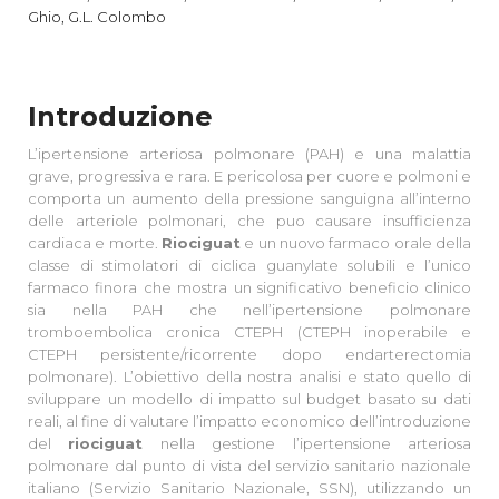
Ghio, G.L. Colombo
Introduzione
L’ipertensione arteriosa polmonare (PAH) e una malattia
grave, progressiva e rara. E pericolosa per cuore e polmoni e
comporta un aumento della pressione sanguigna all’interno
delle arteriole polmonari, che puo causare insufficienza
cardiaca e morte.
Riociguat
e un nuovo farmaco orale della
classe di stimolatori di ciclica guanylate solubili e l’unico
farmaco finora che mostra un significativo beneficio clinico
sia nella PAH che nell’ipertensione polmonare
tromboembolica cronica CTEPH (CTEPH inoperabile e
CTEPH persistente/ricorrente dopo endarterectomia
polmonare). L’obiettivo della nostra analisi e stato quello di
sviluppare un modello di impatto sul budget basato su dati
reali, al fine di valutare l’impatto economico dell’introduzione
del
riociguat
nella gestione l’ipertensione arteriosa
polmonare dal punto di vista del servizio sanitario nazionale
italiano (Servizio Sanitario Nazionale, SSN), utilizzando un