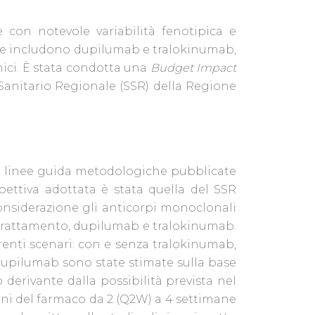
con notevole variabilità fenotipica e
ovate includono dupilumab e tralokinumab,
mici. È stata condotta una
Budget Impact
io Sanitario Regionale (SSR) della Regione
le linee guida metodologiche pubblicate
pettiva adottata è stata quella del SSR
considerazione gli anticorpi monoclonali
l trattamento, dupilumab e tralokinumab.
renti scenari: con e senza tralokinumab,
dupilumab sono state stimate sulla base
 derivante dalla possibilità prevista nel
oni del farmaco da 2 (Q2W) a 4 settimane