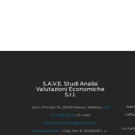
S.A.V.E. Studi Analisi
Valutazioni Economiche
S.r.l.
Ader
Via G. Previati 74, 20149 Milano | Telefono:
+39
l'aff
(02) 485 192 30
| E-mail:
clinicoeconomics@savestudi.it
La rivis
www.savestudi.it
| Cap. Soc. € 120.000,00 i. v. -