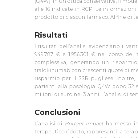
(Q4W). In un’ottica conservativa, il mode
alle 16 indicate in RCP. Le informazioni 
prodotto di ciascun farmaco. Al fine di tes
Risultati
I risultati dell’analisi evidenziano il 
949.787 € e 1.956.301 € nel corso del 
complessiva, generando un risparmio c
tralokinumab con crescenti quote di me
risparmio per il SSR pugliese. Inoltre
pazienti alla posologia Q4W dopo 32 s
milioni di euro nei 3 anni. L’analisi di se
Conclusioni
L’analisi di
Budget Impact
ha messo in 
terapeutico ridotto, rappresenti la terap