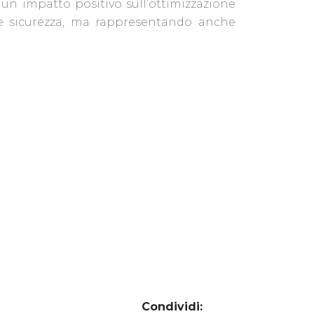
un impatto positivo sull’ottimizzazione
 e sicurezza, ma rappresentando anche
Condividi: