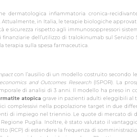
 dermatologica infiammatoria cronica-recidivante 
ita. Attualmente, in Italia, le terapie biologiche appr
ità e sicurezza rispetto agli immunosoppressori siste
i finanziarie dell’utilizzo di tralokinumab sul Serviz
la terapia sulla spesa farmaceutica.
mpact
con l’ausilio di un modello costruito secondo 
economics and Outcomes Research
(ISPOR). La pros
porale di analisi di 3 anni. Il modello ha preso in 
rmatite atopica
grave in pazienti adulti eleggibili a
tici complessivi nella popolazione target in due diffe
nti di impiego nel triennio. Le quote di mercato di 
 Regione Puglia. Inoltre, è stato valutato il vantaggio
dotto (RCP) di estendere la frequenza di somministrazi