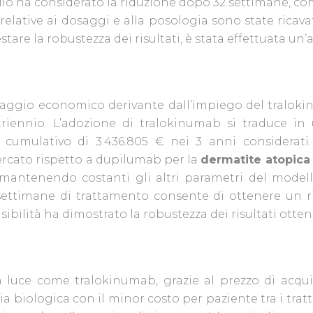
llo ha considerato la riduzione dopo 32 settimane, com
relative ai dosaggi e alla posologia sono state ricava
tare la robustezza dei risultati, è stata effettuata un’an
vantaggio economico derivante dall’impiego del traloki
triennio. L’adozione di tralokinumab si traduce in 
umulativo di 3.436.805 € nei 3 anni considerati. 
rcato rispetto a dupilumab per la
dermatite atopica
, mantenendo costanti gli altri parametri del modell
ettimane di trattamento consente di ottenere un ri
nsibilità ha dimostrato la robustezza dei risultati otten
luce come tralokinumab, grazie al prezzo di acqui
ia biologica con il minor costo per paziente tra i trat