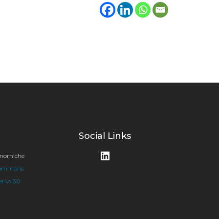
Social Links
LinkedIn
conomiche
Commons
ivs 3.0