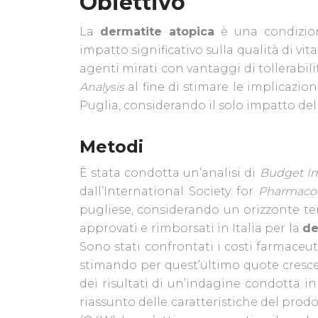
Obiettivo
La
dermatite atopica
è una condizione
impatto significativo sulla qualità di v
agenti mirati con vantaggi di tollerabil
Analysis
al fine di stimare le implicazion
Puglia, considerando il solo impatto del
Metodi
È stata condotta un’analisi di
Budget I
dall’International Society for
Pharmaco
pugliese, considerando un orizzonte tem
approvati e rimborsati in Italia per la
de
Sono stati confrontati i costi farmaceu
stimando per quest’ultimo quote cresce
dei risultati di un’indagine condotta in
riassunto delle caratteristiche del pro