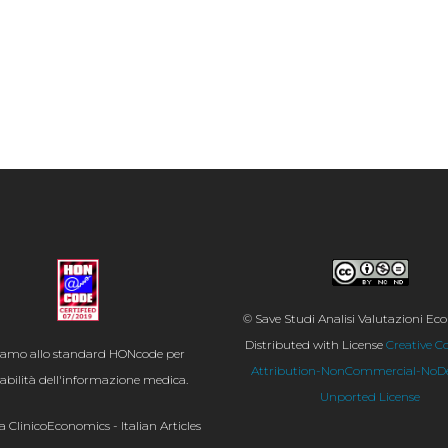
© Save Studi Analisi Valutazioni E
Distributed with License
Creative 
iamo allo standard HONcode per
Attribution-NonCommercial-NoDer
idabilità dell'informazione medica.
Unported License
ta ClinicoEconomics - Italian Articles