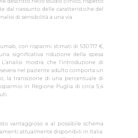
e descritto nello studio clinico, rispetto
te dal riassunto delle caratteristiche del
alisi di sensibilità a una via.
numab, con risparmi stimati di 530.717 €,
una significativa riduzione della spesa
L’analisi mostra che l’introduzione di
severa nel paziente adulto comporta un
o, la transizione di una percentuale di
sparmio in Regione Puglia di circa 5,4
uti.
sto vantaggioso e al possibile schema
tamenti attualmente disponibili in Italia.