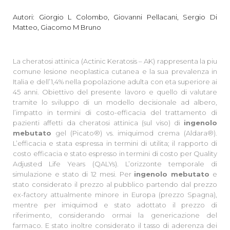
Autori: Giorgio L Colombo, Giovanni Pellacani, Sergio Di
Matteo, Giacomo M Bruno
La cheratosi attinica (Actinic Keratosis – AK) rappresenta la piu
comune lesione neoplastica cutanea e la sua prevalenza in
Italia e dell’1,4% nella popolazione adulta con eta superiore ai
45 anni. Obiettivo del presente lavoro e quello di valutare
tramite lo sviluppo di un modello decisionale ad albero,
l’impatto in termini di costo-efficacia del trattamento di
pazienti affetti da cheratosi attinica (sul viso) di
ingenolo
mebutato
gel (Picato®) vs. imiquimod crema (Aldara®).
L’efficacia e stata espressa in termini di utilita; il rapporto di
costo efficacia e stato espresso in termini di costo per Quality
Adjusted Life Years (QALYs). L’orizzonte temporale di
simulazione e stato di 12 mesi. Per
ingenolo mebutato
e
stato considerato il prezzo al pubblico partendo dal prezzo
ex-factory attualmente minore in Europa (prezzo Spagna),
mentre per imiquimod e stato adottato il prezzo di
riferimento, considerando ormai la genericazione del
farmaco. E stato inoltre considerato il tasso di aderenza dei