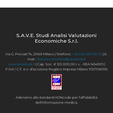
S.A.V.E. Studi Analisi Valutazioni
Economiche S.r.l.
Via G. Previati 74, 20149 Milano | Telefono:
+39 (02) 485 192 30
| E-
mail:
clinicoeconomics@savestudi.it
www.savestudi.it
| Cap. Soc. € 120.000,00 i. v. - REA 1454903 |
P.IVA / C.F. e n. d’iscrizione Registro Imprese Milano 11327060155
Aderiamo allo standard HONcode per l'affidabilità
dell'informazione medica.